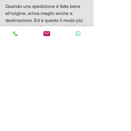
Quando una spedizione è fatta bene 
all'origine, arriva meglio anche a 
destinazione. Ed è questo il modo più 
concreto per trasformare un dubbio sui 
tempi in una consegna gestita con più 
tranquillità.
Mostra tutti
Post recenti